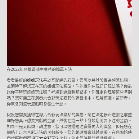
在2022年賭博遊戲中獲勝的簡單方法
看看最好的
妞妞玩法
基於互聯網的彩票，您可以將其設置為頻繁出現，
並隨時了解您正在玩的妞妞玩法類型。你能說你在玩妞妞玩法嗎？你能
說你平時玩妞妞玩法嗎？考慮到遊戲種類繁多，你確定你理解這些準則
嗎？您可能正在演奏六合彩玩法或其他調音版本。理解遊戲，監管者，
你就會知道玩遊戲時會發生什麼。
假設您需要獲得在線六合彩玩法景點的獎勵，請在決定停止遊戲之前整
理好您真正想要貢獻的金額，然後在這一點上分類您將要下注的金額。
如果不是太麻煩，請注意，您可以通過短注贏得更大的獎金，但是您在
網絡上玩六合彩玩法的次數越多，您的輸球機會就越顯著。在您開始使
用虛擬遊戲選項玩
六合彩玩法
之前，決定何時離開遊戲選項。