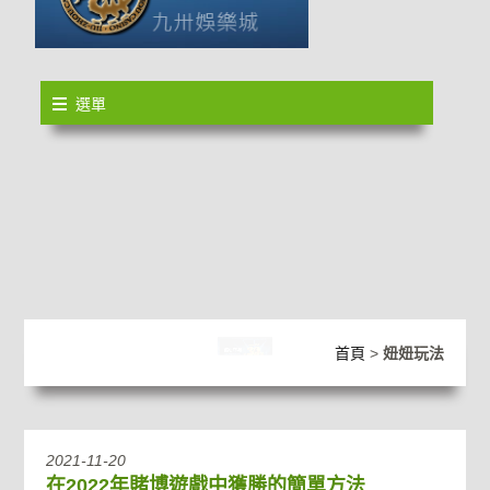
選單
首頁
>
妞妞玩法
2021-11-20
在2022年賭博遊戲中獲勝的簡單方法