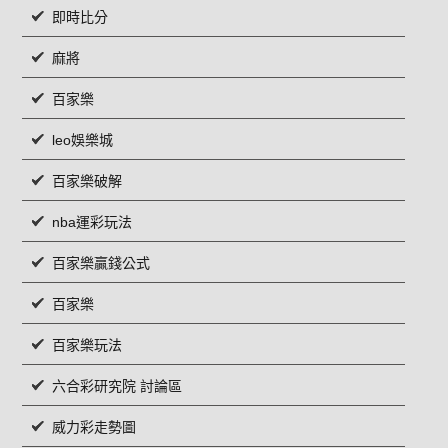
即時比分
麻將
百家樂
leo娛樂城
百家樂破解
nba運彩玩法
百家樂贏錢公式
百家樂
百家樂玩法
六合彩研究院 討論區
威力彩走勢圖