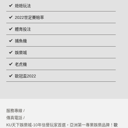
妞妞玩法
2022世足賽賠率
體育投注
捕魚機
娛樂城
老虎機
歐冠盃2022
服務專線 /
傳真電話 /
KU天下娛樂城-10年信譽玩家首選，亞洲第一專業娛樂品牌！
歐