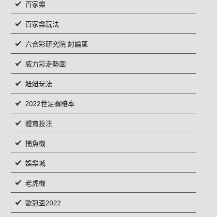
百家樂
百家樂玩法
六合彩研究院 討論區
威力彩走勢圖
妞妞玩法
2022世足賽賠率
體育投注
捕魚機
娛樂城
老虎機
歐冠盃2022