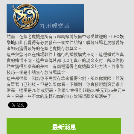
然而，在線老虎機是所有互聯網賭博設備中最受歡迎的，
LEO娛
樂城
因此我覺得有必要發布一個文件諮詢互聯網賭場老虎機愛好
者如何獲得最好的在線老虎機存款獎金。
這些與您可以在賭場軟件上進行的播放模式不同，這種模式與真
實的賭博不同。這些宣傳片都可以用真正的現金支付，所以你仍
然會獲得那麼高的美味。有兩種獲得老虎機獎金的方法。百家樂
技巧一個是申請無存款賭場獎金。
這些都很棒，因為你不需要存款來獲得它們，所以你實際上並沒
有冒著自己的錢。但是如果你看一下細則，你會發現翻滾要求非
常高，通常是75倍或更高，你很少會得到超過10美元到25美元左
右。只是一些不幸的旋轉和你的無存款賭場獎金都消失了。
最新消息