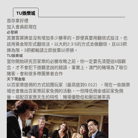
TU娛樂城
首存拿好禮
加入會員趁現在
必發網
其實靠算牌並沒有增加多少勝率的。即便真要用翻倍式投注，也
該用黃金矩形式翻倍法，以大約2:3:5的方式去做翻倍，且以3把
牌為限，3把都輸請立即放棄以停損。
TU娛樂城
當你開始研究百家樂的必勝攻略之前，你一定要先清楚這6個觀
念，才不會犯下道聽塗說的錯誤，事實上，澳門的賭場為了吸引
賭客，會和很多帶團業者合作
天下現金版
以百家樂退佣的方式招攬玩家（最高退到0.012），現在一些娛樂
城也會推出百家樂莊家免佣的活動，一但降低佣金或莊家免佣
後，搭配百家樂天生的特性：賭場優勢低和壓莊勝率高