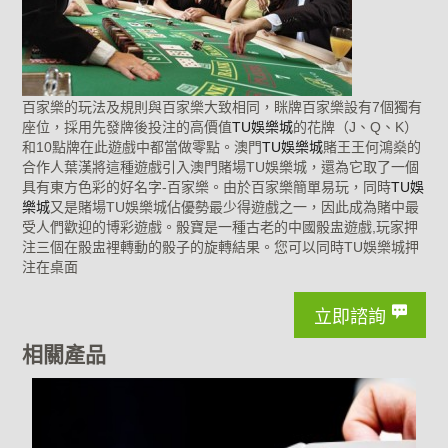
百家樂的玩法及規則與百家樂大致相同，眯牌百家樂設有7個獨有
座位，採用先發牌後投注的高價值
TU娛樂城
的花牌（J、Q、K）
和10點牌在此遊戲中都當做零點。澳門
TU娛樂城
賭王王何鴻燊的
合作人葉漢將這種遊戲引入澳門賭場TU娛樂城，還為它取了一個
具有東方色彩的好名字-百家樂。由於百家樂簡單易玩，同時
TU娛
樂城
又是賭場TU娛樂城佔優勢最少得遊戲之一，因此成為賭中最
受人們歡迎的博彩遊戲。骰寶是一種古老的中國骰盅遊戲,玩家押
注三個在骰盅裡轉動的骰子的旋轉結果。您可以同時TU娛樂城押
注在桌面
立即諮詢
相關產品