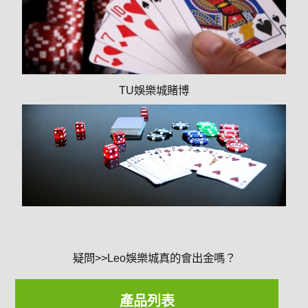
TU娛樂城賭博
疑問>>Leo娛樂城真的會出金嗎？
產品列表