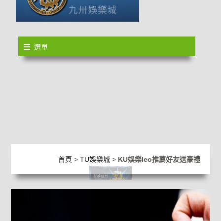
選單
首頁
>
TU娛樂城
>
KU娛樂leo推薦好友送豪禮