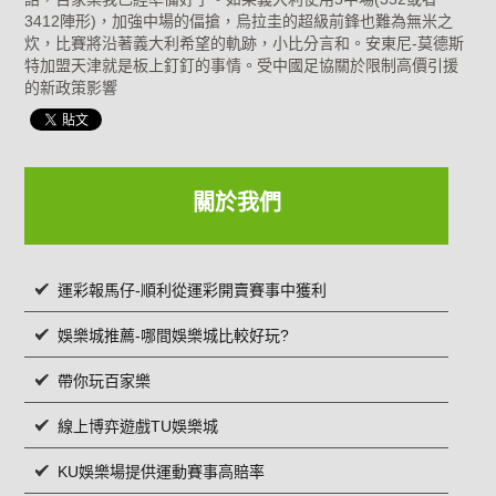
3412陣形)，加強中場的偪搶，烏拉圭的超級前鋒也難為無米之
炊，比賽將沿著義大利希望的軌跡，小比分言和。安東尼-莫德斯
特加盟天津就是板上釘釘的事情。受中國足協關於限制高價引援
的新政策影響
關於我們
運彩報馬仔-順利從運彩開賣賽事中獲利
娛樂城推薦-哪間娛樂城比較好玩?
帶你玩百家樂
線上博弈遊戲TU娛樂城
KU娛樂場提供運動賽事高賠率