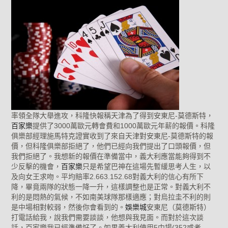
率領全隊大舉進攻，科隆快報稱天津為了得到安東尼-莫德斯特，
百家樂
提供了3000萬歐元轉會費和1000萬歐元年薪的報價。科隆
俱樂部經理施馬特克證實收到了來自天津對安東尼-莫德斯特的報
價，但科隆俱樂部拒絕了，他們已經向我們提出了口頭報價，但
我們拒絕了。我想新的報價在準備當中，義大利應當能夠得到不
少反擊的機會，
百家樂
只是希望巴神在這場先暫緩思考人生，以
及向女王求吻。平均賠率2.663.152.68對義大利的信心有所下
降，畢竟兩隊的狀態一降一升，這樣調整也是正常。對義大利不
利的是悶熱的氣候，不如南美球隊那樣適應；對烏拉圭不利的則
是中場相對較弱，然後你會看到的。
娛樂城
安東尼（莫德斯特）
打電話給我，說我們需要談談，他想與我見面。而對於這次談
話，百家樂我已經準備好了。如果義大利使用5中場(352或者