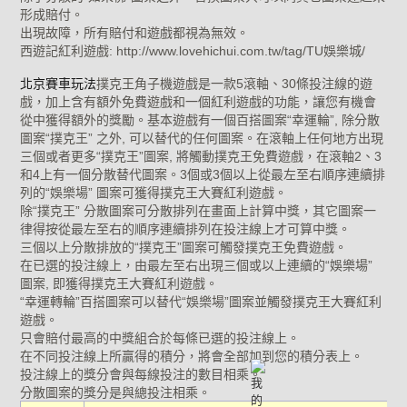
形成賠付。
出現故障，所有賠付和遊戲都視為無效。
西遊記紅利遊戲: http://www.lovehichui.com.tw/tag/TU娛樂城/
北京賽車玩法
撲克王角子機遊戲是一款5滾軸、30條投注線的遊
戲，加上含有額外免費遊戲和一個紅利遊戲的功能，讓您有機會
從中獲得額外的獎勵。基本遊戲有一個百搭圖案“幸運輪”, 除分散
圖案“撲克王” 之外, 可以替代的任何圖案。在滾軸上任何地方出現
三個或者更多“撲克王”圖案, 將觸動撲克王免費遊戲，在滾軸2、3
和4上有一個分散替代圖案。3個或3個以上從最左至右順序連續排
列的“娛樂場” 圖案可獲得撲克王大賽紅利遊戲。
除“撲克王” 分散圖案可分散排列在畫面上計算中獎，其它圖案一
律得按從最左至右的順序連續排列在投注線上才可算中獎。
三個以上分散排放的“撲克王”圖案可觸發撲克王免費遊戲。
在已選的投注線上，由最左至右出現三個或以上連續的“娛樂場”
圖案, 即獲得撲克王大賽紅利遊戲。
“幸運轉輪”百搭圖案可以替代“娛樂場”圖案並觸發撲克王大賽紅利
遊戲。
只會賠付最高的中獎組合於每條已選的投注線上。
在不同投注線上所贏得的積分，將會全部加到您的積分表上。
投注線上的獎分會與每線投注的數目相乘。
分散圖案的獎分是與總投注相乘。