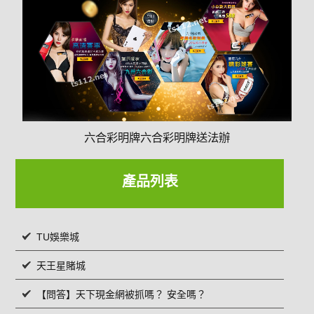
六合彩明牌六合彩明牌送法辦
產品列表
TU娛樂城
天王星賭城
【問答】天下現金網被抓嗎？ 安全嗎？